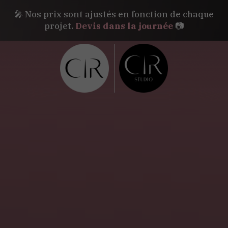
🎤 Nos prix sont ajustés en fonction de chaque
projet.
Devis dans la journée
📷